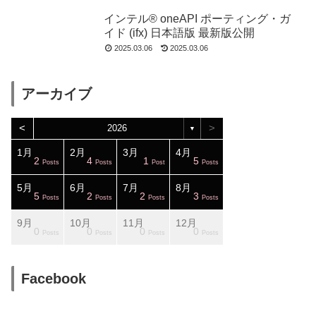
インテル® oneAPI ポーティング・ガ
イド (ifx) 日本語版 最新版公開
2025.03.06
2025.03.06
アーカイブ
<
>
2026
▼
1月
2月
3月
4月
2
4
1
5
sts
sts
sts
sts
sts
sts
sts
sts
sts
sts
sts
sts
sts
sts
sts
Posts
Posts
Post
Posts
5月
6月
7月
8月
5
2
2
3
sts
sts
sts
sts
sts
sts
sts
sts
sts
sts
sts
sts
sts
sts
sts
Posts
Posts
Posts
Posts
9月
10月
11月
12月
0
0
0
0
sts
sts
sts
sts
sts
sts
sts
sts
sts
sts
sts
sts
sts
sts
ost
Posts
Posts
Posts
Posts
Facebook