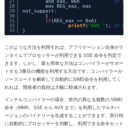
27
and eax, 06h            
// 
28
mov REG_eax, eax
29
not_support:
30
}
31
if
(REG_eax == 0x6)
32
printf
(
"AVX "
); 
// E
33
}
このような方法を利用すれば、アプリケーション自身がラ
ンタイムでプロセッサーが利用できる SSE 命令を判定で
きます。しかし、最も簡単な方法はコンパイラーがサポー
トする 3番目の機能を利用する方法です。コンパイラーが
ソースコードを解析して自動的にSIMD命令を利用してく
れれば、開発者の負担は大幅に軽減されます。
インテルコンパイラーの場合、世代の異なる複数の SIMD
命令（MMX、SSE から AVX まで）を利用したマルチバ
ージョンのバイナリーを生成することができます。実行時
に自動的にプロセッサーを判断し、利用できる命令セット