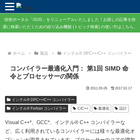
技術ポータル「iSUS」をリニューアルいたしました！お探しの記事を快
適に検索いただくための絞り込み機能 (トピック検索) の使い方はこちら。
ホーム
製品
インテル® DPC++/C++ コンパイラー
コンパイラー最適化入門： 第1回 SIMD 命
令とプロセッサーの関係
2011.05.05
2017.01.17
インテル® DPC++/C++ コンパイラー
インテル® Fortran コンパイラー
C/C++
最適化
設計
Visual C++*、GCC*、インテル® C++ コンパイラーな
ど、広く利用されているコンパイラーには様々な最適化オ
プションが用意されています。プロセッサーのコアの増加