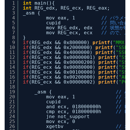
1
int
main(){
2
int
REG_edx, REG_ecx, REG_eax;
3
_asm {
4
mov eax, 1         
// パラメー
5
cupid              
// 問い合わ
6
mov REG_edx, edx   
// 状態がE
7
mov REG_ecx, ecx   
// ので、
8
}
9
if
(REG_edx && 0x800000) 
printf
(
"MMX 
10
if
(REG_edx && 0x2000000) 
printf
(
"SSE
11
if
(REG_edx && 0x4000000) 
printf
(
"SSE
12
if
(REG_ecx && 0x00000001) 
printf
(
"SS
13
if
(REG_ecx && 0x00000200) 
printf
(
"SS
14
if
(REG_ecx && 0x00080000) 
printf
(
"SS
15
if
(REG_ecx && 0x00100000) 
printf
(
"SS
16
if
(REG_ecx && 0x00200000) 
printf
(
"AE
17
if
(REG_ecx && 0x00000002) 
printf
(
"PC
18
19
_asm {                      
// 
20
mov eax, 1              
// 
21
cupid                   
// 
22
and ecx, 018000000h     
// E
23
cmp ecx, 018000000h     
// b
24
jne not_support
25
mov ecx, 0
26
xgetbv                  
// x