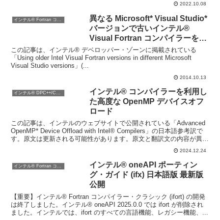
2022.10.08
異なる Microsoft* Visual Studio*
インテル® Fortran コンパイラー
バージョンで古いインテル®
Visual Fortran コンパイラーを使
用する
この記事は、インテル® デベロッパー・ゾーンに掲載されている
「Using older Intel Visual Fortran versions in different Microsoft
Visual Studio versions」(...
2014.10.13
インテル® コンパイラーを利用し
インテル® DPC++/C++ コンパイラー
た高度な OpenMP デバイスオフ
ロード
この記事は、インテルのウェブサイトで公開されている「Advanced
OpenMP* Device Offload with Intel® Compilers」の日本語参考訳で
す。原文は更新される可能性があります。原文と翻訳文の内容が異な
る...
2024.12.24
インテル® oneAPI ポーティン
インテル® Fortran コンパイラー
グ・ガイド (ifx) 日本語版 最新版
公開
【重要】インテル® Fortran コンパイラー・クラシック (ifort) の開発
は終了しました。インテル® oneAPI 2025.0.0 では ifort が削除され
ました。インテルでは、ifort のすべての言語機能、レガシー機能、...